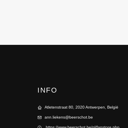
INFO
Atletenstraat 80, 2020 Antwerpen, België
ann.liekens@beerschot.be
https://www.beerschot.be/nl/fanstore.php