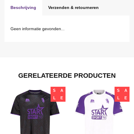
Beschrijving
Verzenden & retourneren
Geen informatie gevonden...
GERELATEERDE PRODUCTEN
S
A
S
A
L
E
L
E