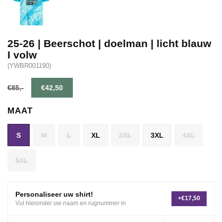
25-26 | Beerschot | doelman | licht blauw
I volw
(YWBR001190)
€85,-
€42,50
MAAT
S
M
L
XL
2XL
3XL
4XL
5XL
Personaliseer uw shirt!
+€17,50
Vul hieronder uw naam en rugnummer in