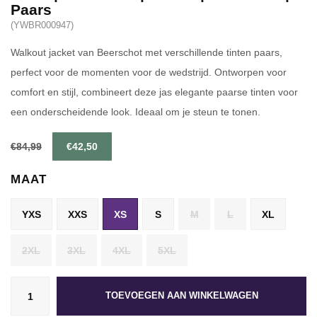
Paars
(YWBR000947)
Walkout jacket van Beerschot met verschillende tinten paars,
perfect voor de momenten voor de wedstrijd. Ontworpen voor
comfort en stijl, combineert deze jas elegante paarse tinten voor
een onderscheidende look. Ideaal om je steun te tonen.
€84,99
€42,50
MAAT
YXS
XXS
XS
S
M
L
XL
2XL
3XL
4XL
5XL
TOEVOEGEN AAN WINKELWAGEN