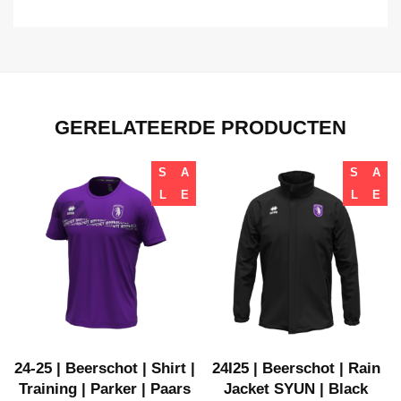
GERELATEERDE PRODUCTEN
S
A
S
A
L
E
L
E
24-25 | Beerschot | Shirt |
24I25 | Beerschot | Rain
Training | Parker | Paars
Jacket SYUN | Black