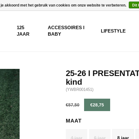
 je akkoord met het gebruik van cookies om onze website te verbeteren.
Dit
125
ACCESSOIRES I
LIFESTYLE
JAAR
BABY
25-26 I PRESENTATI
kind
(YWBR001451)
€57,50
€28,75
MAAT
4 jaar
6 jaar
8 jaar