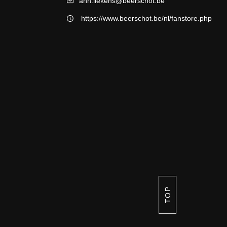
ann.liekens@beerschot.be
https://www.beerschot.be/nl/fanstore.php
TOP