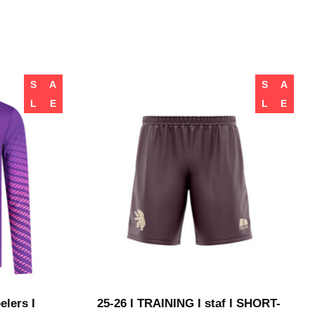
S
A
S
A
L
E
L
E
elers I
25-26 I TRAINING I staf I SHORT-