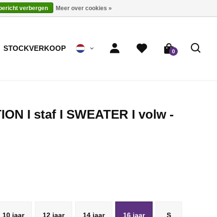
 bericht verbergen
Meer over cookies »
STOCKVERKOOP
0
ON I staf I SWEATER I volw -
10 jaar
12 jaar
14 jaar
16 jaar
S