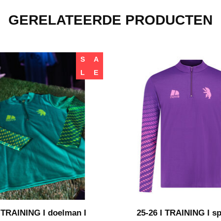
GERELATEERDE PRODUCTEN
S
A
L
E
I TRAINING I doelman I
25-26 I TRAINING I sp