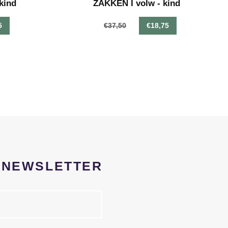
kind
ZAKKEN I volw - kind
5
€37,50
€18,75
R NEWSLETTER