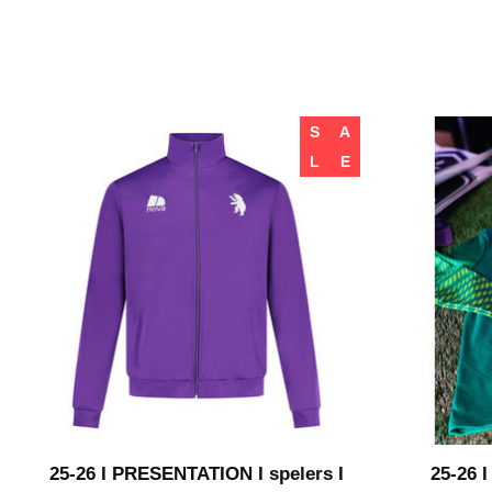
S
A
L
E
25-26 I PRESENTATION I spelers I
25-26 