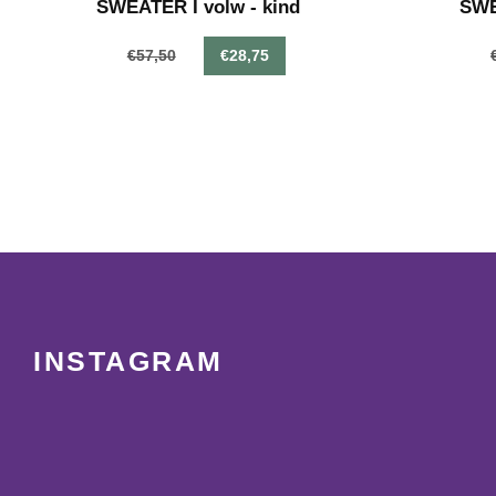
SWEATER I volw - kind
SWE
€57,50
€28,75
INSTAGRAM