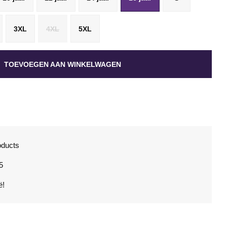
3XL
4XL
5XL
TOEVOEGEN AAN WINKELWAGEN
oducts
5
ë!