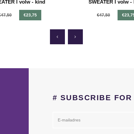
ATER I volw - kind
SWEATER I volw - 
€47,50
€23,75
€47,50
€23,7
# SUBSCRIBE FO