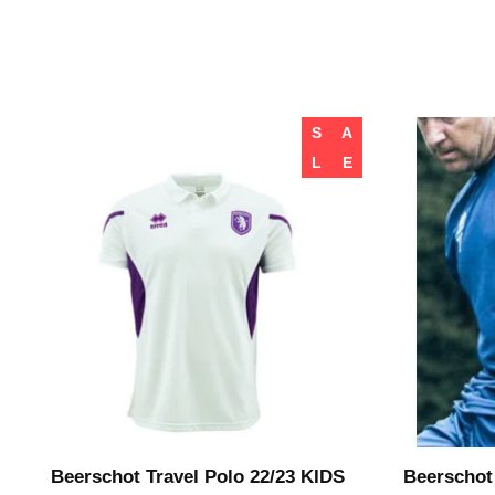
S
A
L
E
Beerschot Travel Polo 22/23 KIDS
Beerschot 