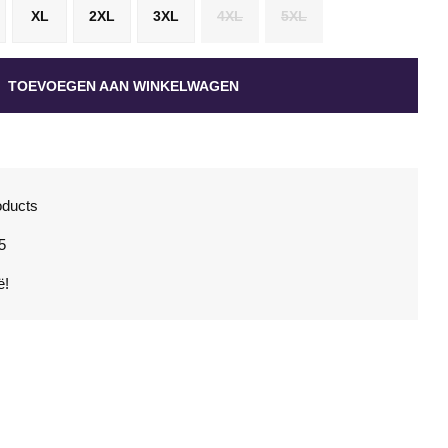
XL
2XL
3XL
4XL
5XL
TOEVOEGEN AAN WINKELWAGEN
oducts
5
ë!