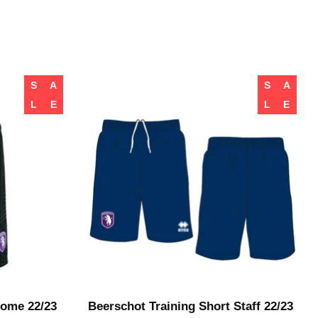
S
A
S
A
L
E
L
E
Home 22/23
Beerschot Training Short Staff 22/23