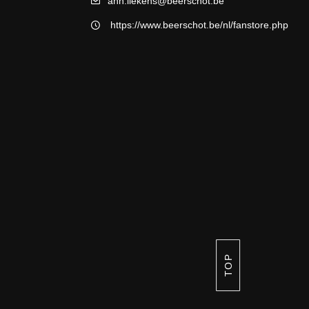
ann.liekens@beerschot.be
https://www.beerschot.be/nl/fanstore.php
TOP