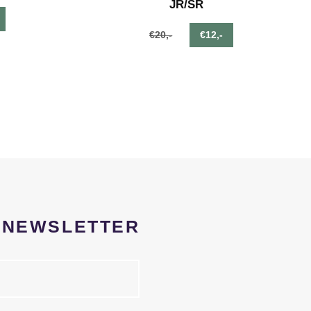
JR/SR
€20,-
€12,-
R NEWSLETTER