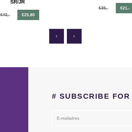
SR/JR
€35,-
€21,-
€43,-
€25,80
# SUBSCRIBE FO