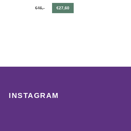
€46,-
€27,60
INSTAGRAM