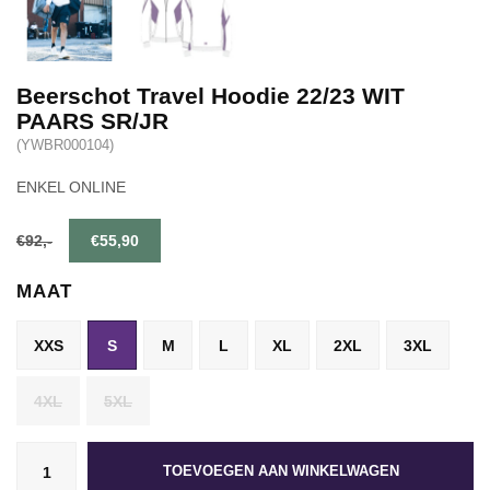
Beerschot Travel Hoodie 22/23 WIT
PAARS SR/JR
(YWBR000104)
ENKEL ONLINE
€92,-
€55,90
MAAT
XXS
S
M
L
XL
2XL
3XL
4XL
5XL
TOEVOEGEN AAN WINKELWAGEN