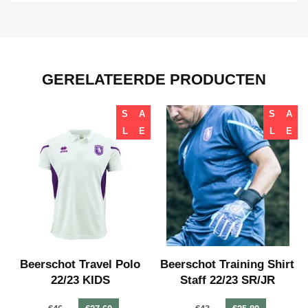
GERELATEERDE PRODUCTEN
S
A
S
A
L
E
L
E
t
Beerschot Travel Polo
Beerschot Training Shirt
22/23 KIDS
Staff 22/23 SR/JR