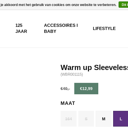
 je akkoord met het gebruik van cookies om onze website te verbeteren.
Dit
125
ACCESSOIRES I
LIFESTYLE
JAAR
BABY
Warm up Sleeveles
(WBR001115)
€40,-
€12,99
MAAT
164
S
M
L