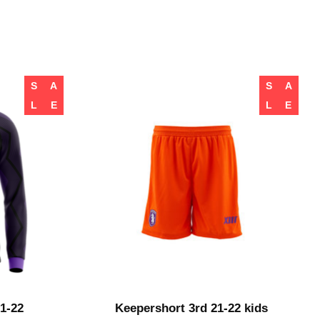
S
A
S
A
L
E
L
E
1-22
Keepershort 3rd 21-22 kids