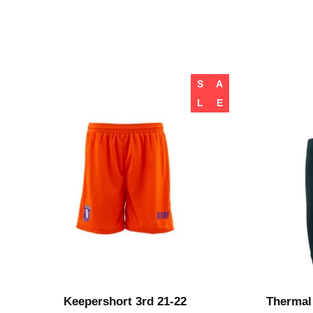
S
A
L
E
Keepershort 3rd 21-22
Thermal