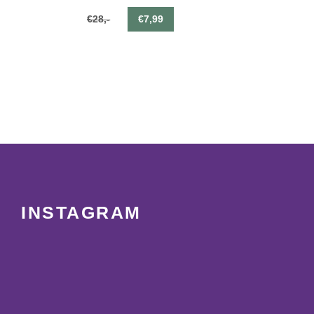
€28,-
€7,99
INSTAGRAM