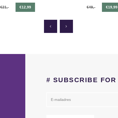
€21,-
€12,99
€49,-
€19,99
# SUBSCRIBE FO