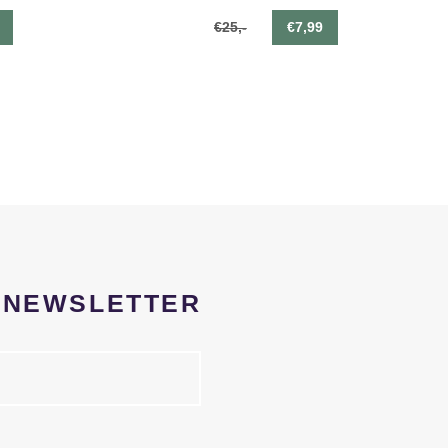
€25,-
€7,99
R NEWSLETTER