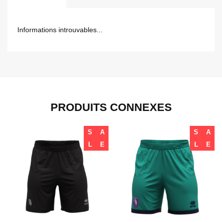
Informations introuvables...
PRODUITS CONNEXES
S
A
S
A
L
E
L
E