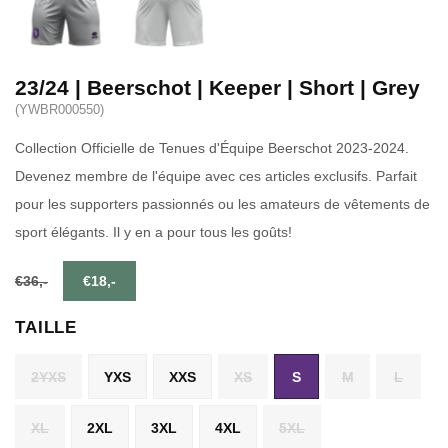
23/24 | Beerschot | Keeper | Short | Grey
(YWBR000550)
Collection Officielle de Tenues d'Équipe Beerschot 2023-2024.
Devenez membre de l'équipe avec ces articles exclusifs. Parfait
pour les supporters passionnés ou les amateurs de vêtements de
sport élégants. Il y en a pour tous les goûts!
€36,-
€18,-
TAILLE
2YXS
YXS
XXS
XS
S
M
L
XL
2XL
3XL
4XL
5XL