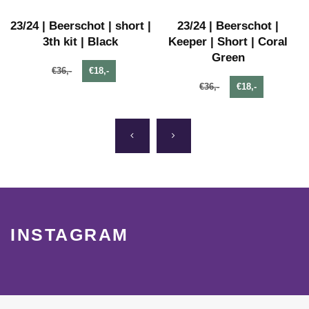
t
23/24 | Beerschot | short |
23/24 | Beerschot |
3th kit | Black
Keeper | Short | Coral
Green
€36,-
€18,-
€36,-
€18,-
INSTAGRAM