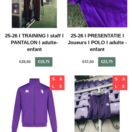
25-26 I TRAINING I staff I
25-26 I PRESENTATIE I
PANTALON I adulte-
Joueurs I POLO I adulte -
enfant
enfant
€39,50
€19,75
€47,50
€23,75
S
A
S
A
L
E
L
E