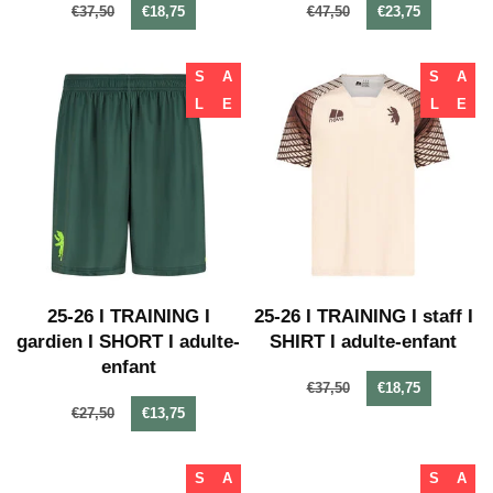
€37,50
€18,75
€47,50
€23,75
S
A
S
A
L
E
L
E
25-26 I TRAINING I
25-26 I TRAINING I staff I
gardien I SHORT I adulte-
SHIRT I adulte-enfant
enfant
€37,50
€18,75
€27,50
€13,75
S
A
S
A