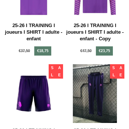
25-26 I TRAINING I
25-26 I TRAINING I
joueurs I SHIRT I adulte -
joueurs I SHIRT I adulte -
enfant
enfant - Copy
€37,50
€18,75
€47,50
€23,75
S
A
S
A
L
E
L
E