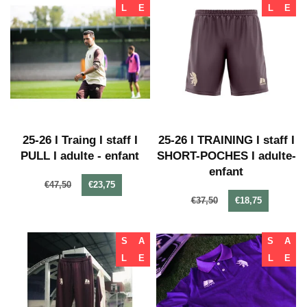
L
E
L
E
25-26 I Traing I staff I
25-26 I TRAINING I staff I
PULL I adulte - enfant
SHORT-POCHES I adulte-
enfant
€47,50
€23,75
€37,50
€18,75
S
A
S
A
L
E
L
E