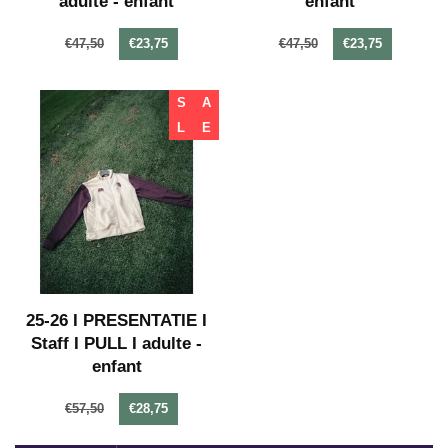
adulte - enfant
enfant
€47,50
€23,75
€47,50
€23,75
S
A
L
E
25-26 I PRESENTATIE I
Staff I PULL I adulte -
enfant
€57,50
€28,75