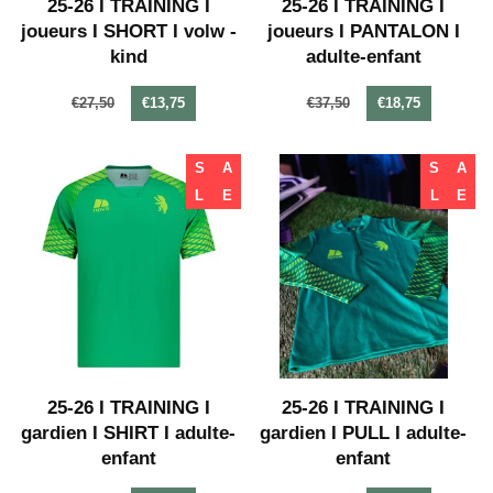
25-26 I TRAINING I
25-26 I TRAINING I
joueurs I SHORT I volw -
joueurs I PANTALON I
kind
adulte-enfant
€27,50
€13,75
€37,50
€18,75
S
A
S
A
L
E
L
E
25-26 I TRAINING I
25-26 I TRAINING I
gardien I SHIRT I adulte-
gardien I PULL I adulte-
enfant
enfant