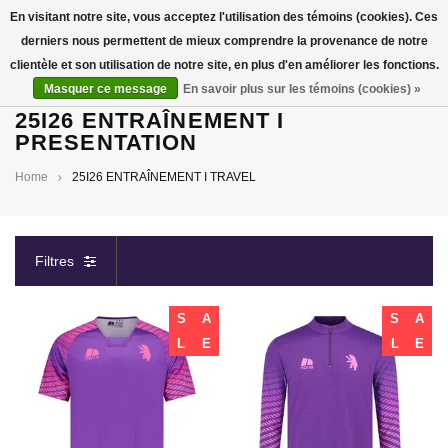
En visitant notre site, vous acceptez l'utilisation des témoins (cookies). Ces
derniers nous permettent de mieux comprendre la provenance de notre
0
clientèle et son utilisation de notre site, en plus d'en améliorer les fonctions.
Masquer ce message
En savoir plus sur les témoins (cookies) »
25I26 ENTRAÎNEMENT I
PRESENTATION
Home
25I26 ENTRAÎNEMENT I TRAVEL
Filtres
S
A
S
A
L
E
L
E