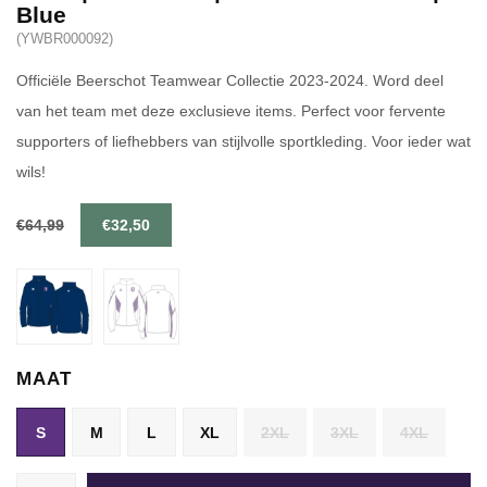
Blue
(YWBR000092)
Officiële Beerschot Teamwear Collectie 2023-2024. Word deel
van het team met deze exclusieve items. Perfect voor fervente
supporters of liefhebbers van stijlvolle sportkleding. Voor ieder wat
wils!
€64,99
€32,50
MAAT
S
M
L
XL
2XL
3XL
4XL