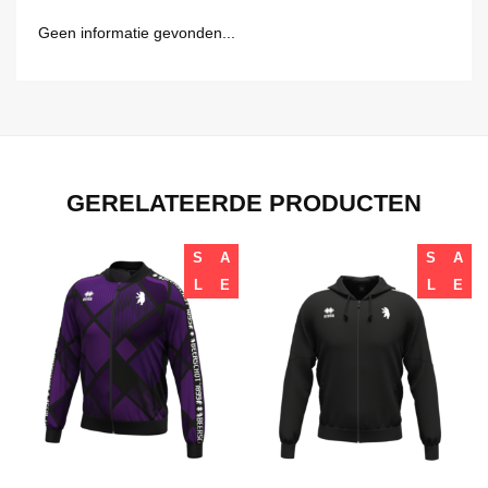
Geen informatie gevonden...
GERELATEERDE PRODUCTEN
S
A
S
A
L
E
L
E