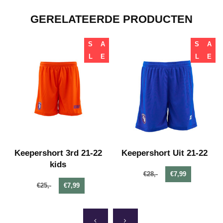
GERELATEERDE PRODUCTEN
S
A
S
A
L
E
L
E
Keepershort 3rd 21-22
Keepershort Uit 21-22
kids
€28,-
€7,99
€25,-
€7,99