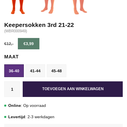
Keepersokken 3rd 21-22
(WBR000949)
€12,-
€3,99
MAAT
36-40
41-44
45-48
TOEVOEGEN AAN WINKELWAGEN
Online
: Op voorraad
Levertijd
: 2-3 werkdagen