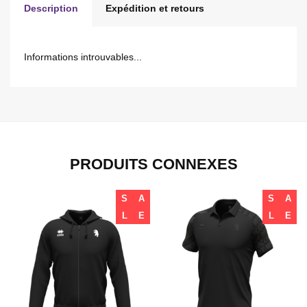
Description
Expédition et retours
Informations introuvables...
PRODUITS CONNEXES
S
A
S
A
L
E
L
E