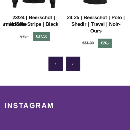
23/24 | Beerschot |
24-25 | Beerschot | Polo |
armerIBlue
Hoodie Stripe | Black
Shedir | Travel | Noir-
Ours
€75,-
€37,50
€51,99
€26,-
INSTAGRAM