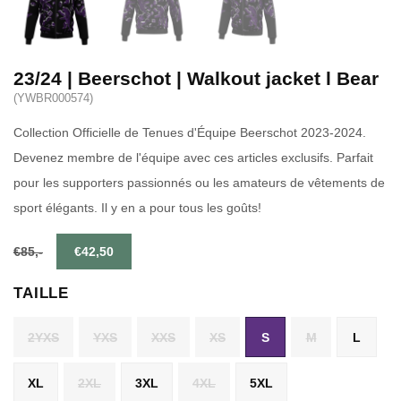
23/24 | Beerschot | Walkout jacket l Bear
(YWBR000574)
Collection Officielle de Tenues d'Équipe Beerschot 2023-2024.
Devenez membre de l'équipe avec ces articles exclusifs. Parfait
pour les supporters passionnés ou les amateurs de vêtements de
sport élégants. Il y en a pour tous les goûts!
€85,-
€42,50
TAILLE
2YXS
YXS
XXS
XS
S
M
L
XL
2XL
3XL
4XL
5XL