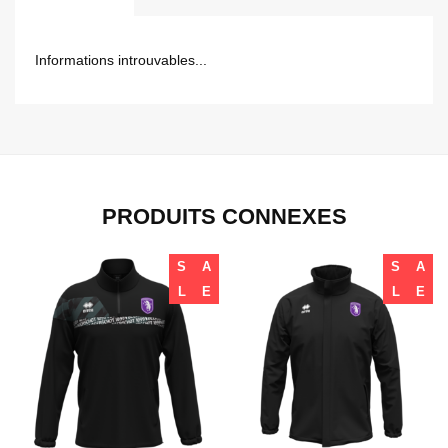
Informations introuvables...
PRODUITS CONNEXES
S
A
S
A
L
E
L
E