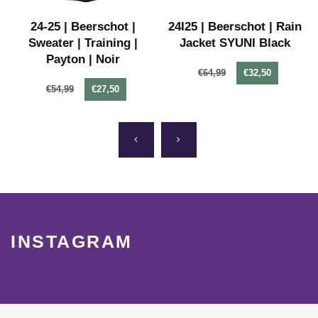
24-25 | Beerschot |
24I25 | Beerschot | Rain
d
Sweater | Training |
Jacket SYUNI Black
Payton | Noir
€64,99
€32,50
€54,99
€27,50
INSTAGRAM