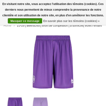
En visitant notre site, vous acceptez l'utilisation des témoins (cookies). Ces
derniers nous permettent de mieux comprendre la provenance de notre
0
clientèle et son utilisation de notre site, en plus d'en améliorer les fonctions.
Masquer ce message
En savoir plus sur les témoins (cookies) »
Home
25-26 | Beerschot | short de compétition | à domicile| violet I enfant