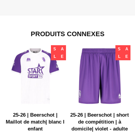
PRODUITS CONNEXES
S
A
S
A
L
E
L
E
t
25-26 | Beerschot |
25-26 | Beerschot | short
Maillot de match| blanc I
de compétition | à
enfant
domicile| violet - adulte