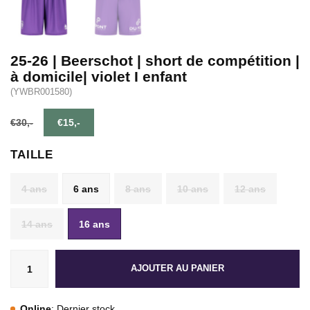
25-26 | Beerschot | short de compétition |
à domicile| violet I enfant
(YWBR001580)
€30,-
€15,-
TAILLE
4 ans
6 ans
8 ans
10 ans
12 ans
14 ans
16 ans
AJOUTER AU PANIER
Online
: Dernier stock