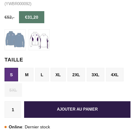
(YWBR000092)
€52,-
€31,20
TAILLE
S
M
L
XL
2XL
3XL
4XL
5XL
AJOUTER AU PANIER
Online
: Dernier stock