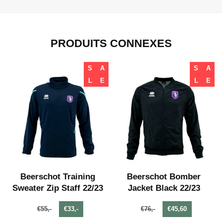
PRODUITS CONNEXES
S
A
S
A
L
E
L
E
e
Beerschot Training
Beerschot Bomber
Sweater Zip Staff 22/23
Jacket Black 22/23
€55,-
€33,-
€76,-
€45,60