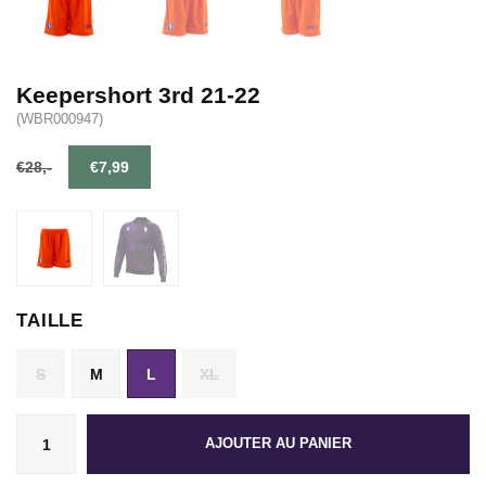
Keepershort 3rd 21-22
(WBR000947)
€28,-
€7,99
TAILLE
S
M
L
XL
AJOUTER AU PANIER