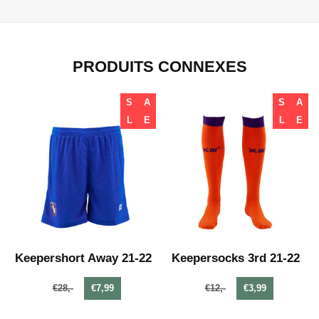
PRODUITS CONNEXES
S
A
S
A
L
E
L
E
Keepershort Away 21-22
Keepersocks 3rd 21-22
€28,-
€7,99
€12,-
€3,99